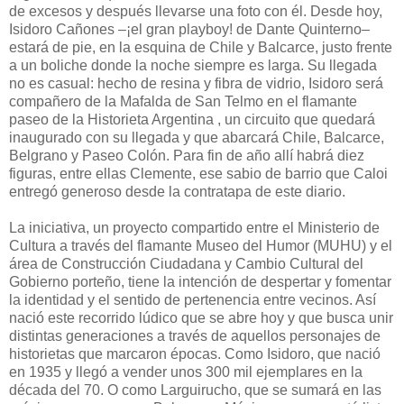
de excesos y después llevarse una foto con él. Desde hoy,
Isidoro Cañones –¡el gran playboy! de Dante Quinterno–
estará de pie, en la esquina de Chile y Balcarce, justo frente
a un boliche donde la noche siempre es larga. Su llegada
no es casual: hecho de resina y fibra de vidrio, Isidoro será
compañero de la Mafalda de San Telmo en el flamante
paseo de la Historieta Argentina , un circuito que quedará
inaugurado con su llegada y que abarcará Chile, Balcarce,
Belgrano y Paseo Colón. Para fin de año allí habrá diez
figuras, entre ellas Clemente, ese sabio de barrio que Caloi
entregó generoso desde la contratapa de este diario.
La iniciativa, un proyecto compartido entre el Ministerio de
Cultura a través del flamante Museo del Humor (MUHU) y el
área de Construcción Ciudadana y Cambio Cultural del
Gobierno porteño, tiene la intención de despertar y fomentar
la identidad y el sentido de pertenencia entre vecinos. Así
nació este recorrido lúdico que se abre hoy y que busca unir
distintas generaciones a través de aquellos personajes de
historietas que marcaron épocas. Como Isidoro, que nació
en 1935 y llegó a vender unos 300 mil ejemplares en la
década del 70. O como Larguirucho, que se sumará en las