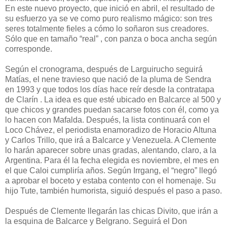
En este nuevo proyecto, que inició en abril, el resultado de
su esfuerzo ya se ve como puro realismo mágico: son tres
seres totalmente fieles a cómo lo soñaron sus creadores.
Sólo que en tamaño “real” , con panza o boca ancha según
corresponde.
Según el cronograma, después de Larguirucho seguirá
Matías, el nene travieso que nació de la pluma de Sendra
en 1993 y que todos los días hace reír desde la contratapa
de Clarín . La idea es que esté ubicado en Balcarce al 500 y
que chicos y grandes puedan sacarse fotos con él, como ya
lo hacen con Mafalda. Después, la lista continuará con el
Loco Chávez, el periodista enamoradizo de Horacio Altuna
y Carlos Trillo, que irá a Balcarce y Venezuela. A Clemente
lo harán aparecer sobre unas gradas, alentando, claro, a la
Argentina. Para él la fecha elegida es noviembre, el mes en
el que Caloi cumpliría años. Según Irrgang, el “negro” llegó
a aprobar el boceto y estaba contento con el homenaje. Su
hijo Tute, también humorista, siguió después el paso a paso.
Después de Clemente llegarán las chicas Divito, que irán a
la esquina de Balcarce y Belgrano. Seguirá el Don