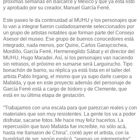
próximas semanas en Balcarce y México y que ya está listo
y aprobado por su creador, Manuel García Ferré.
Este paseo le da continuidad al MUHU y los personajes que
lo van a integrar fueron cuidadosamente seleccionados por
un grupo de artistas notables que forman parte del Consejo
Asesor del museo. Ese grupo de buenos conocedores está
integrado, nada menos, por Quino, Carlos Garaycochea,
Mordillo, García Ferré, Hermenegildo Sábat y el director del
MUHU, Hugo Maradei. Así, si los personajes van naciendo
sin retrasos, el próximo en sumarse será Larguirucho. Tipo
bonachón de barrio, su réplica ya está lista en el taller del
artista Pablo Irrgang, el mismo que ya supo darle cuerpo a
Mafalda, y que en este proyecto además del personaje de
García Ferré está a cargo de Isidoro y de Clemente, que
está en su última etapa de gestación.
“Trabajamos con una escala para que parezcan reales y con
materiales que son muy resistentes. La gente los va a poder
disfrutar, sacarse fotos. Me hace muy feliz hacerlos. La
repercusión que tuvo Mafalda fue increíble, no sólo acá,
hasta me llamaron de China”, contó ayer el artista, con la
humildad de ser, según explicó, “apenas un interpretador”.