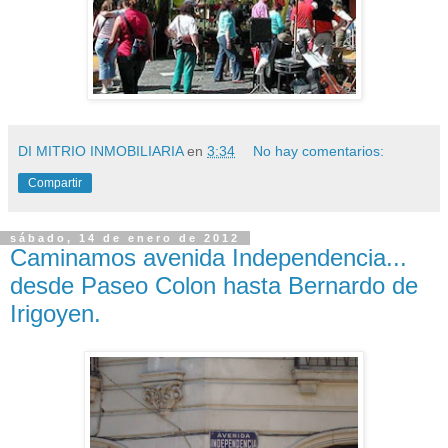
DI MITRIO INMOBILIARIA
en
3:34
No hay comentarios:
Compartir
sábado, 14 de enero de 2012
Caminamos avenida Independencia...
desde Paseo Colon hasta Bernardo de
Irigoyen.