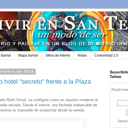
 barrial
Mapa barrial
Sitios de Interés
Notas
Comunidad 2.0
viembre de 2015
Suscribit
Telmo
 hotel "secreto" frente a la Plaza
Recibí nue
udio Rietti Smud, se configura como un claustro moderno al
ada secreta. Desde el interior, una fachada inabarcable de
istencia es imposible de sospechar desde la vereda.
Gener