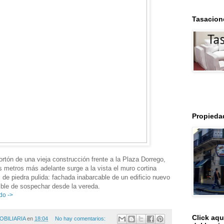
Tasacion
Propieda
rtón de una vieja construcción frente a la Plaza Dorrego,
 metros más adelante surge a la vista el muro cortina
de piedra pulida: fachada inabarcable de un edificio nuevo
ible de sospechar desde la vereda.
do ->
Click aqu
OBILIARIA
en
18:04
No hay comentarios: