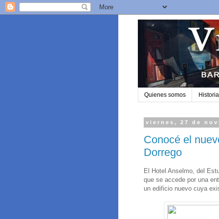
Quienes somos
Historia
viernes, 27 de no
Conocé el nuevo
Dorrego
El Hotel Anselmo, del Est
que se accede por una entr
un edificio nuevo cuya ex