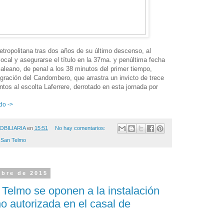
tropolitana tras dos años de su último descenso, al
ocal y asegurarse el título en la 37ma. y penúltima fecha
aleano, de penal a los 38 minutos del primer tiempo,
gración del Candombero, que arrastra un invicto de trece
ntos al escolta Laferrere, derrotado en esta jornada por
do ->
OBILIARIA
en
15:51
No hay comentarios:
o San Telmo
mbre de 2015
Telmo se oponen a la instalación
o autorizada en el casal de