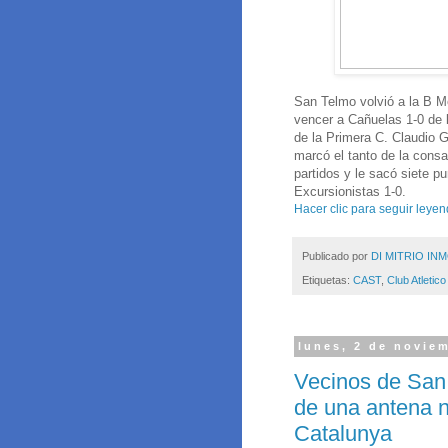
San Telmo volvió a la B Me
vencer a Cañuelas 1-0 de l
de la Primera C. Claudio G
marcó el tanto de la consa
partidos y le sacó siete pu
Excursionistas 1-0.
Hacer clic para seguir leyen
Publicado por
DI MITRIO INM
Etiquetas:
CAST
,
Club Atletic
lunes, 2 de novie
Vecinos de San 
de una antena n
Catalunya