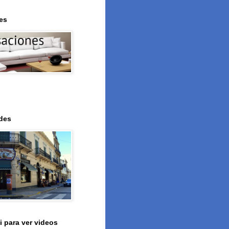
es
des
i para ver videos