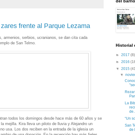
del barri
 zares frente al Parque Lezama
, armenios, serbios, ucranianos, se dan cita cada
templo de San Telmo.
Historial
►
2017
(8)
►
2016
(1
▼
2015
(4
▼
novi
Conoc
"se
Rezar 
Pa
La Bib
rec
de..
ntran todos los domingos desde hace más de 60 años y se
“Un so
a mejilla. Kira lleva un piloto de lluvia y Alejandro un
San Te
o usa. Los dos reciben en la entrada de la iglesia un
de 
 cambio de una donación. En la recepción hay más fieles