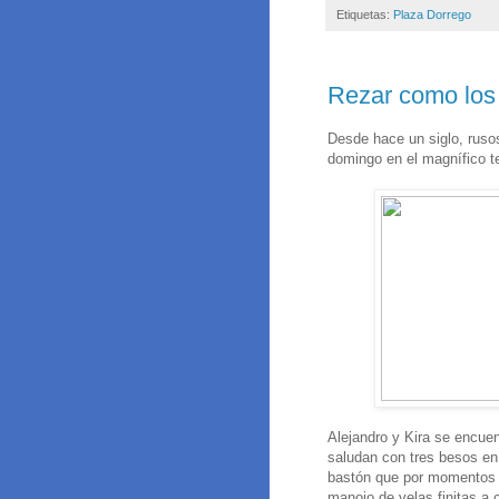
Etiquetas:
Plaza Dorrego
Rezar como los
Desde hace un siglo, rusos
domingo en el magnífico 
Alejandro y Kira se encue
saludan con tres besos en l
bastón que por momentos n
manojo de velas finitas a