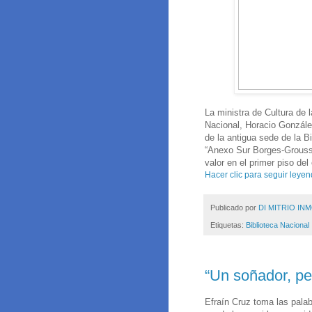
La ministra de Cultura de l
Nacional, Horacio González
de la antigua sede de la B
“Anexo Sur Borges-Groussac
valor en el primer piso del 
Hacer clic para seguir leyen
Publicado por
DI MITRIO INM
Etiquetas:
Biblioteca Nacional
“Un soñador, pe
Efraín Cruz toma las palab