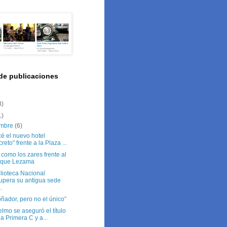
o
 de publicaciones
8)
1)
embre
(6)
é el nuevo hotel
creto" frente a la Plaza ...
como los zares frente al
rque Lezama
lioteca Nacional
upera su antigua sede
.
ñador, pero no el único”
lmo se aseguró el título
la Primera C y a...