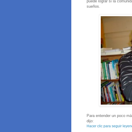
puede lograr si la comunid
sueños.
Para entender un poco más
dijo:
Hacer clic para seguir leyen