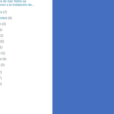
os de San Telmo se
nen a la instalación de...
re
(7)
iembre
(9)
to
(3)
1)
(2)
o
(5)
(1)
o
(1)
ro
(4)
o
(2)
2)
7)
5)