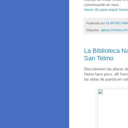
conversando en ruso.
Hacer clic para seguir leyen
Publicado por
DI MITRIO INM
Etiquetas:
Iglesia Ortodoxa R
La Biblioteca N
San Telmo
Descubrieron las placas d
Hasta hace poco, allí fun
las obras de puesta en valo