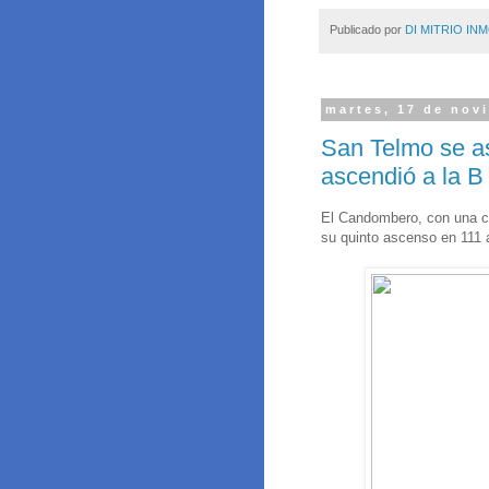
Publicado por
DI MITRIO INM
martes, 17 de nov
San Telmo se as
ascendió a la B
El Candombero, con una ca
su quinto ascenso en 111 