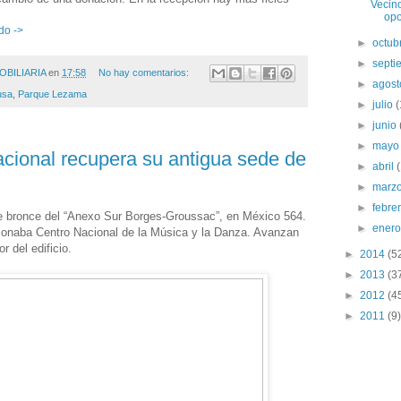
Vecin
opo
do ->
►
octub
►
sept
OBILIARIA
en
17:58
No hay comentarios:
►
agos
usa
,
Parque Lezama
►
julio
(
►
junio
►
may
acional recupera su antigua sede de
►
abril
►
marz
►
febre
e bronce del “Anexo Sur Borges-Groussac”, en México 564.
►
ener
cionaba Centro Nacional de la Música y la Danza. Avanzan
r del edificio.
►
2014
(5
►
2013
(3
►
2012
(4
►
2011
(9)